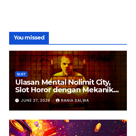
You missed
SLOT
Ulasan Mental Nolimit City,
Slot Horor dengan Mekanik
Rumit
JUNE 27, 2026
RANIA SALWA