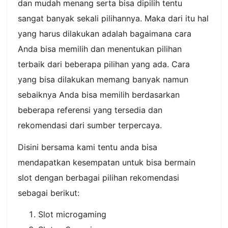
dan mudah menang serta bisa dipilih tentu
sangat banyak sekali pilihannya. Maka dari itu hal
yang harus dilakukan adalah bagaimana cara
Anda bisa memilih dan menentukan pilihan
terbaik dari beberapa pilihan yang ada. Cara
yang bisa dilakukan memang banyak namun
sebaiknya Anda bisa memilih berdasarkan
beberapa referensi yang tersedia dan
rekomendasi dari sumber terpercaya.
Disini bersama kami tentu anda bisa
mendapatkan kesempatan untuk bisa bermain
slot dengan berbagai pilihan rekomendasi
sebagai berikut:
Slot microgaming