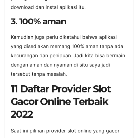
download dan instal aplikasi itu.
3. 100% aman
Kemudian juga perlu diketahui bahwa aplikasi
yang disediakan memang 100% aman tanpa ada
kecurangan dan penipuan. Jadi kita bisa bermain
dengan aman dan nyaman di situ saya jadi
tersebut tanpa masalah.
11 Daftar Provider Slot
Gacor Online Terbaik
2022
Saat ini pilihan provider slot online yang gacor