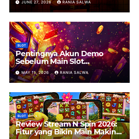
JUNE 27, 2026
RANIA SALWA
SLOT
Pentingnya Akun Demo
Sebelum Main Slot
Menggunakan Uang Asli
MAY 11, 2026
RANIA SALWA
SLOT
Review Stream N Spin 2026:
Fitur yang Bikin Main Makin