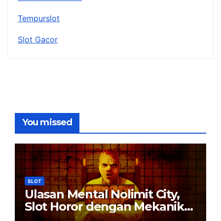
Tempurslot
Slot Gacor
You missed
SLOT
Ulasan Mental Nolimit City,
Slot Horor dengan Mekanik
Rumit