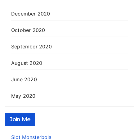
December 2020
October 2020
September 2020
August 2020
June 2020
May 2020
Join Me
Slot Monsterbola