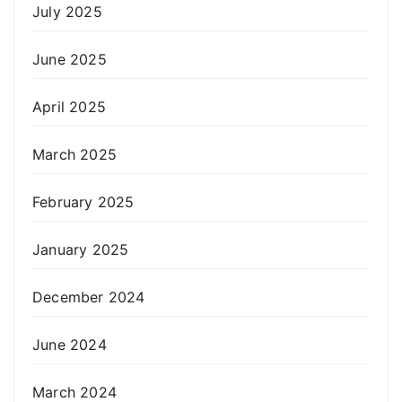
July 2025
June 2025
April 2025
March 2025
February 2025
January 2025
December 2024
June 2024
March 2024