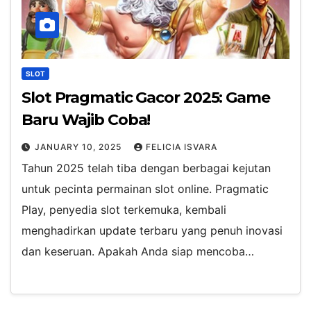
SLOT
Slot Pragmatic Gacor 2025: Game
Baru Wajib Coba!
JANUARY 10, 2025
FELICIA ISVARA
Tahun 2025 telah tiba dengan berbagai kejutan
untuk pecinta permainan slot online. Pragmatic
Play, penyedia slot terkemuka, kembali
menghadirkan update terbaru yang penuh inovasi
dan keseruan. Apakah Anda siap mencoba…