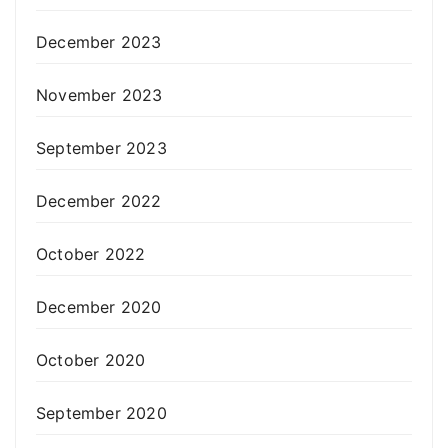
December 2023
November 2023
September 2023
December 2022
October 2022
December 2020
October 2020
September 2020