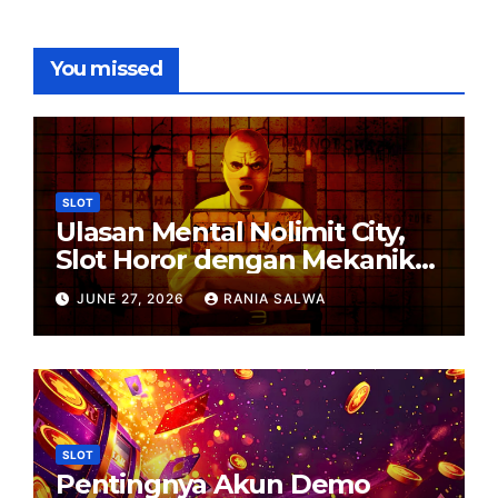
You missed
SLOT
Ulasan Mental Nolimit City,
Slot Horor dengan Mekanik
Rumit
JUNE 27, 2026
RANIA SALWA
SLOT
Pentingnya Akun Demo