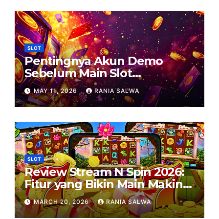
SLOT
Pentingnya Akun Demo
Sebelum Main Slot
Menggunakan Uang Asli
MAY 11, 2026
RANIA SALWA
SLOT
Review Stream N Spin 2026:
Fitur yang Bikin Main Makin
Seru
MARCH 20, 2026
RANIA SALWA