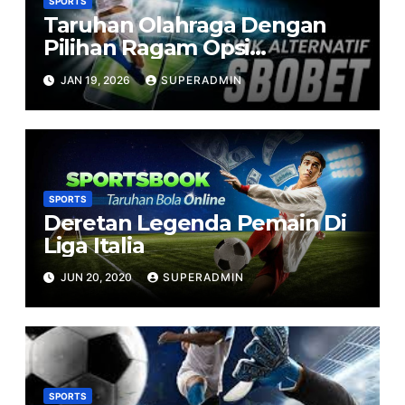
SPORTS
Taruhan Olahraga Dengan
Pilihan Ragam Opsi
Taruhannya di Sportbook
JAN 19, 2026
SUPERADMIN
Online
SPORTS
Deretan Legenda Pemain Di
Liga Italia
JUN 20, 2020
SUPERADMIN
SPORTS