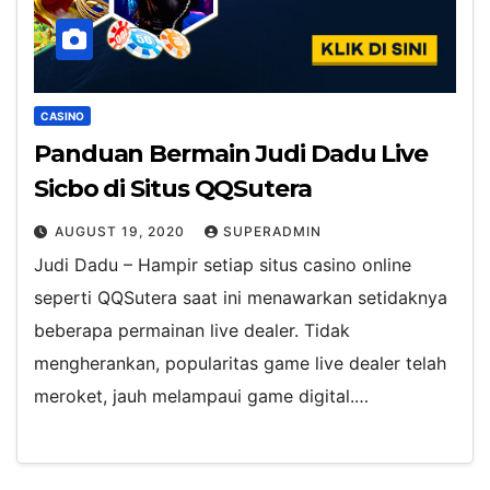
CASINO
Panduan Bermain Judi Dadu Live
Sicbo di Situs QQSutera
AUGUST 19, 2020
SUPERADMIN
Judi Dadu – Hampir setiap situs casino online
seperti QQSutera saat ini menawarkan setidaknya
beberapa permainan live dealer. Tidak
mengherankan, popularitas game live dealer telah
meroket, jauh melampaui game digital.…