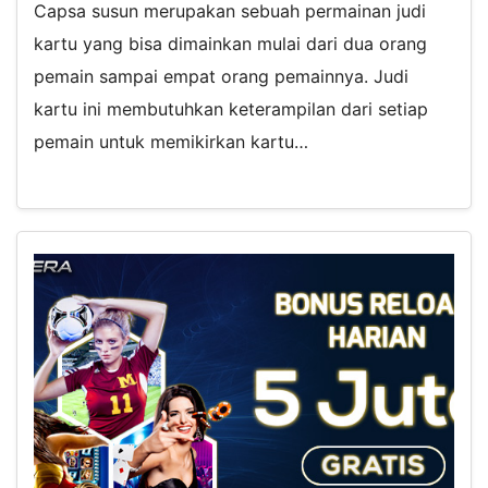
Capsa susun merupakan sebuah permainan judi
kartu yang bisa dimainkan mulai dari dua orang
pemain sampai empat orang pemainnya. Judi
kartu ini membutuhkan keterampilan dari setiap
pemain untuk memikirkan kartu…