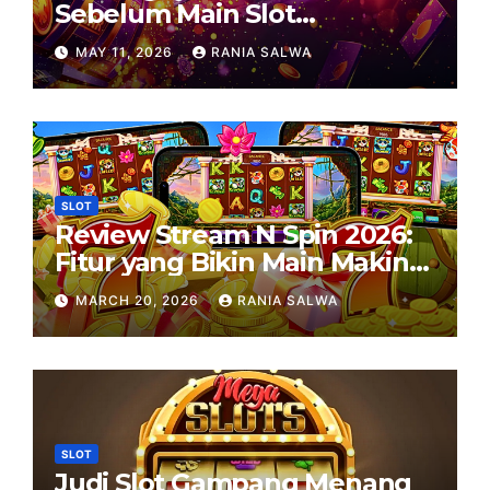
Sebelum Main Slot
Menggunakan Uang Asli
MAY 11, 2026
RANIA SALWA
SLOT
Review Stream N Spin 2026:
Fitur yang Bikin Main Makin
Seru
MARCH 20, 2026
RANIA SALWA
SLOT
Judi Slot Gampang Menang