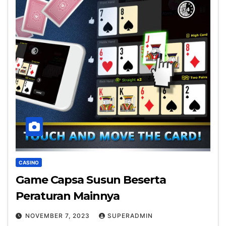
CASINO
Game Capsa Susun Beserta
Peraturan Mainnya
NOVEMBER 7, 2023
SUPERADMIN