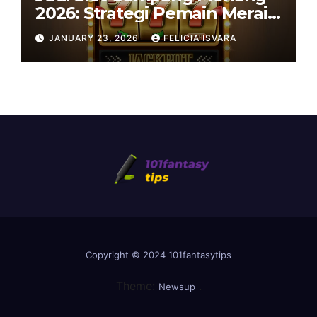
2026: Strategi Pemain Meraih
Cuan
JANUARY 23, 2026
FELICIA ISVARA
Copyright © 2024 101fantasytips
Theme:
.
Newsup