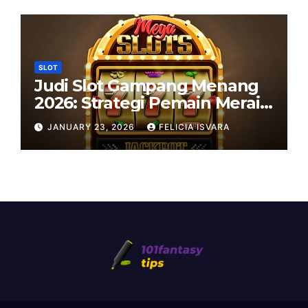
SLOT
Judi Slot Gampang Menang
2026: Strategi Pemain Meraih
Cuan
JANUARY 23, 2026
FELICIA ISVARA