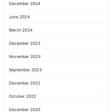
December 2024
June 2024
March 2024
December 2023
November 2023
September 2023
December 2022
October 2022
December 2020