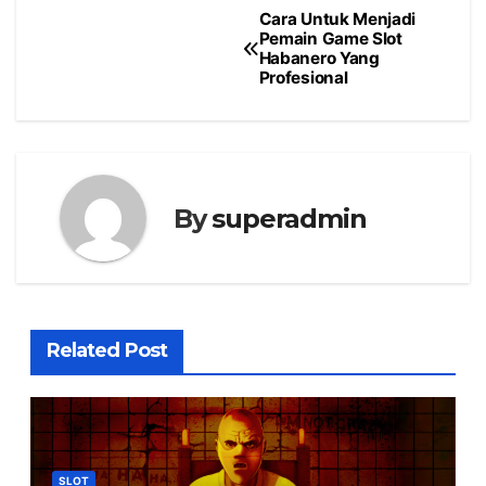
Cara Untuk Menjadi
Post
Pemain Game Slot
Habanero Yang
navigation
Profesional
By
superadmin
Related Post
SLOT