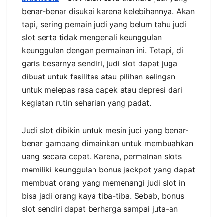
benar-benar disukai karena kelebihannya. Akan
tapi, sering pemain judi yang belum tahu judi
slot serta tidak mengenali keunggulan
keunggulan dengan permainan ini. Tetapi, di
garis besarnya sendiri, judi slot dapat juga
dibuat untuk fasilitas atau pilihan selingan
untuk melepas rasa capek atau depresi dari
kegiatan rutin seharian yang padat.
Judi slot dibikin untuk mesin judi yang benar-
benar gampang dimainkan untuk membuahkan
uang secara cepat. Karena, permainan slots
memiliki keunggulan bonus jackpot yang dapat
membuat orang yang memenangi judi slot ini
bisa jadi orang kaya tiba-tiba. Sebab, bonus
slot sendiri dapat berharga sampai juta-an