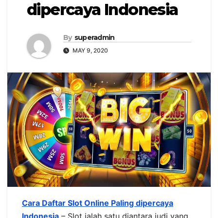
dipercaya Indonesia
By
superadmin
MAY 9, 2020
Cara Daftar Slot Online Paling dipercaya
Indonesia
– Slot ialah satu diantara judi yang