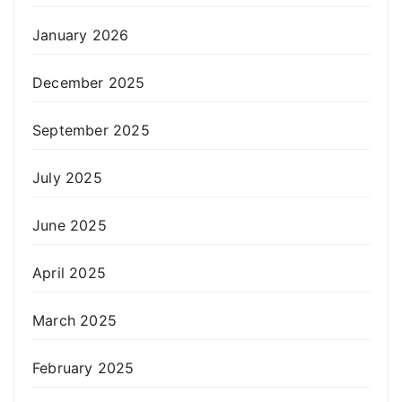
January 2026
December 2025
September 2025
July 2025
June 2025
April 2025
March 2025
February 2025