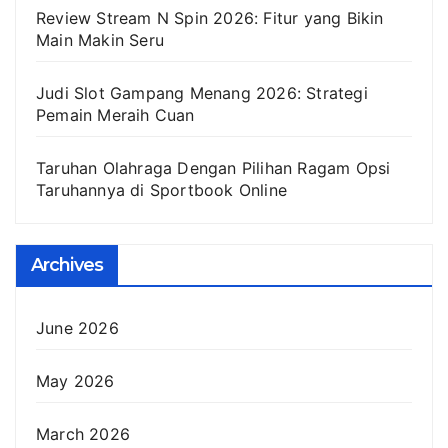
Review Stream N Spin 2026: Fitur yang Bikin
Main Makin Seru
Judi Slot Gampang Menang 2026: Strategi
Pemain Meraih Cuan
Taruhan Olahraga Dengan Pilihan Ragam Opsi
Taruhannya di Sportbook Online
Archives
June 2026
May 2026
March 2026