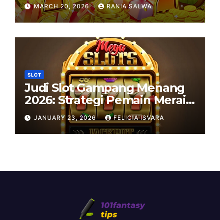
Seru
MARCH 20, 2026
RANIA SALWA
SLOT
Judi Slot Gampang Menang
2026: Strategi Pemain Meraih
Cuan
JANUARY 23, 2026
FELICIA ISVARA