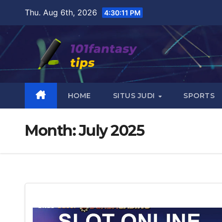
Skip
Thu. Aug 6th, 2026
4:30:12 PM
to
content
HOME
SITUS JUDI
SPORTS
Month:
July 2025