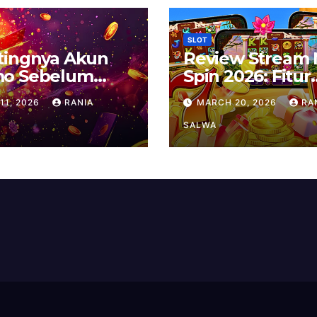
SLOT
tingnya Akun
Review Stream 
o Sebelum
Spin 2026: Fitur
 Slot
yang Bikin Main
11, 2026
RANIA
MARCH 20, 2026
RA
ggunakan
Makin Seru
 Asli
SALWA