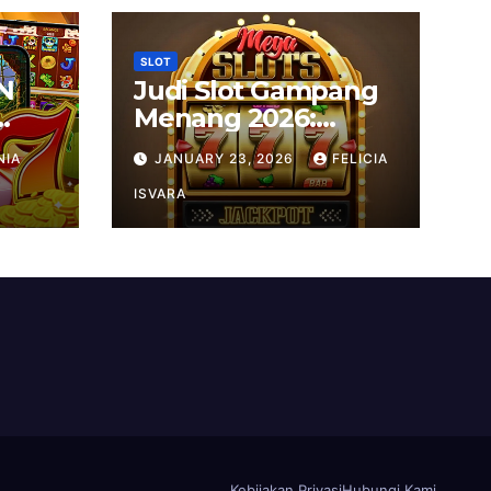
SLOT
N
Judi Slot Gampang
Menang 2026:
Strategi Pemain
NIA
JANUARY 23, 2026
FELICIA
Meraih Cuan
ISVARA
Kebijakan Privasi
Hubungi Kami